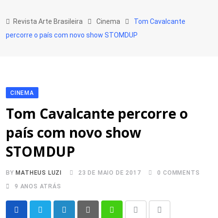
Skip
to
Revista Arte Brasileira
Cinema
Tom Cavalcante
content
percorre o país com novo show STOMDUP
CINEMA
Tom Cavalcante percorre o
país com novo show
STOMDUP
BY
MATHEUS LUZI
23 DE MAIO DE 2017
0
COMMENTS
9 ANOS ATRÁS
LinkedIn
Pinterest
Whatsapp
Print
Share