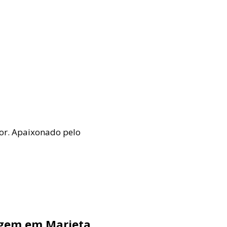
mor. Apaixonado pelo
agem em Marieta