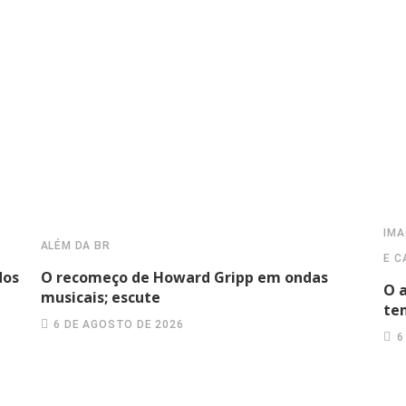
IMA
ALÉM DA BR
E C
dos
O recomeço de Howard Gripp em ondas
O 
musicais; escute
te
6 DE AGOSTO DE 2026
6