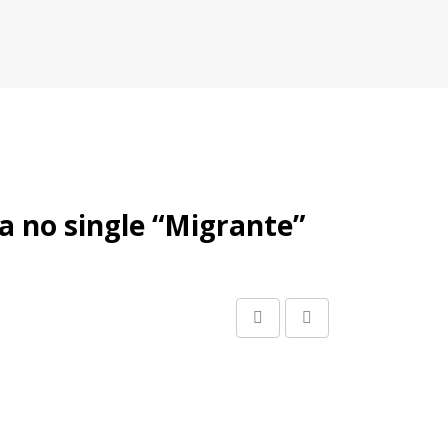
a no single “Migrante”
Share
Print
via
Email