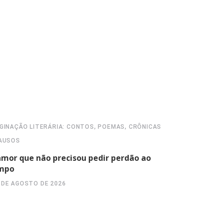
GINAÇÃO LITERÁRIA: CONTOS, POEMAS, CRÔNICAS
ALÉM DA BR
AUSOS
“sobre se c
amor que não precisou pedir perdão ao
máxima e
mpo
6 DE AGOST
 DE AGOSTO DE 2026