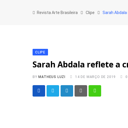
Skip
to
Revista Arte Brasileira
Clipe
Sarah Abdala 
content
CLIPE
Sarah Abdala reflete a 
BY
MATHEUS LUZI
14 DE MARÇO DE 2019
0
LinkedIn
Pinterest
Whatsapp