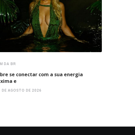
M DA BR
ALÉM DA BR
obre se conectar com a sua energia
Marvillous 
xima e
“uma ponte
6 DE AGOSTO DE 2026
6 DE AGOS