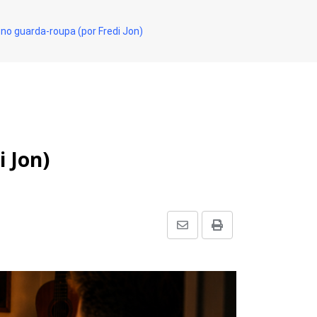
no guarda-roupa (por Fredi Jon)
 Jon)
Share
Print
via
Email