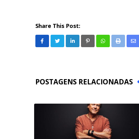
Share This Post:
LinkedIn
Pinterest
Whatsapp
Print
Sh
via
Em
POSTAGENS RELACIONADAS