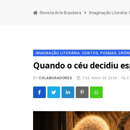
Skip
to
Revista Arte Brasileira
Imaginação Literária
content
IMAGINAÇÃO LITERÁRIA: CONTOS, POEMAS, CRÔN
Quando o céu decidiu es
BY
COLABORADORES
7 DE MAIO DE 2026
0
LinkedIn
Pinterest
Whatsapp