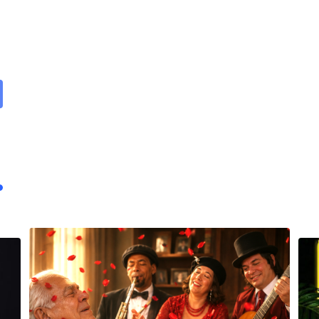
are
ail