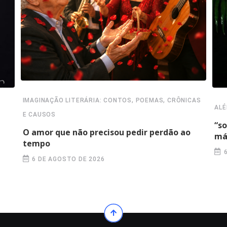
IMAGINAÇÃO LITERÁRIA: CONTOS, POEMAS, CRÔNICAS
ALÉ
E CAUSOS
“s
O amor que não precisou pedir perdão ao
má
tempo
6 DE AGOSTO DE 2026