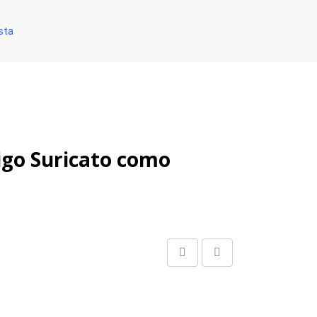
sta
igo Suricato como
Share
Print
via
Email