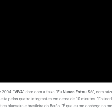
e 2004.
“VIVA”
abre com a faixa
“Eu Nunca Estou Só”
, com raíz
eita pelos quatro integrantes em cerca de 10 minutos. “Foi incr
mística blueseira e brasileira do Barão: “É que eu me conheço no