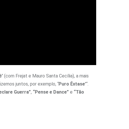
ê’
(com Frejat e Mauro Santa Cecília), a mais
 fizemos juntos, por exemplo,
‘Puro Êxtase’
“.
eclare Guerra”
,
“Pense e Dance”
e
“Tão