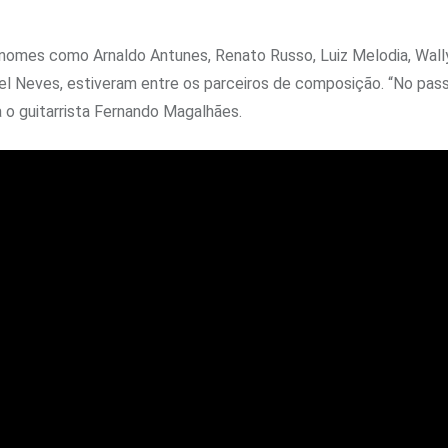
 nomes como Arnaldo Antunes, Renato Russo, Luiz Melodia, Wall
el Neves, estiveram entre os parceiros de composição. “No pas
 o guitarrista Fernando Magalhães.