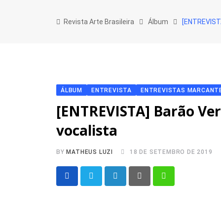
Skip
to
Revista Arte Brasileira
Álbum
[ENTREVISTA
content
ÁLBUM
ENTREVISTA
ENTREVISTAS MARCANT
[ENTREVISTA] Barão Ver
vocalista
BY
MATHEUS LUZI
18 DE SETEMBRO DE 2019
LinkedIn
Pinterest
Whatsapp