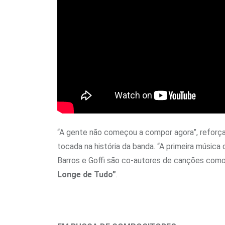
“A gente não começou a compor agora”, reforça
tocada na história da banda. “A primeira música 
Barros e Goffi são co-autores de canções com
Longe de Tudo”
.