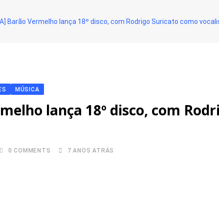
] Barão Vermelho lança 18º disco, com Rodrigo Suricato como vocali
ES
MÚSICA
melho lança 18º disco, com Rodr
0
COMMENTS
7 ANOS ATRÁS