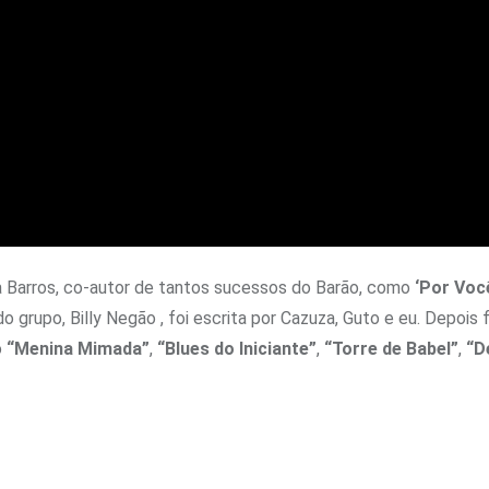
 Barros, co-autor de tantos sucessos do Barão, como
‘Por Voc
do grupo, Billy Negão , foi escrita por Cazuza, Guto e eu. Depois
o
“Menina Mimada”
,
“Blues do Iniciante”
,
“Torre de Babel”
,
“D