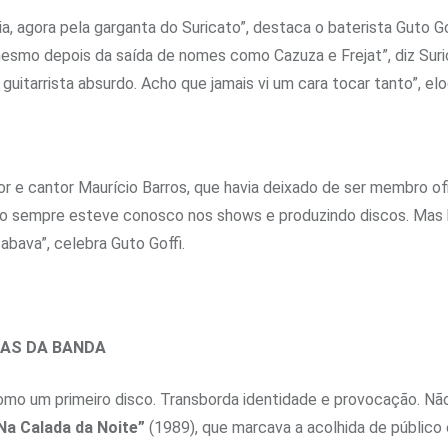
a, agora pela garganta do Suricato”, destaca o baterista Guto G
mesmo depois da saída de nomes como Cazuza e Frejat”, diz Suric
guitarrista absurdo. Acho que jamais vi um cara tocar tanto”, e
utor e cantor Maurício Barros, que havia deixado de ser membro o
o sempre esteve conosco nos shows e produzindo discos. Mas h
cabava”, celebra Guto Goffi.
TAS DA BANDA
o um primeiro disco. Transborda identidade e provocação. Não 
Na Calada da Noite”
(1989), que marcava a acolhida de público 