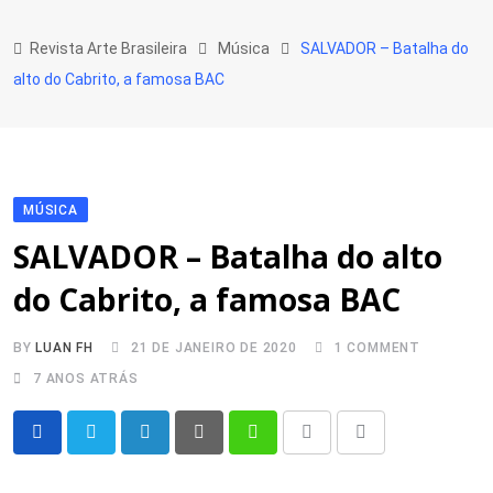
Skip
to
Revista Arte Brasileira
Música
SALVADOR – Batalha do
content
alto do Cabrito, a famosa BAC
MÚSICA
SALVADOR – Batalha do alto
do Cabrito, a famosa BAC
BY
LUAN FH
21 DE JANEIRO DE 2020
1
COMMENT
7 ANOS ATRÁS
LinkedIn
Pinterest
Whatsapp
Print
Share
via