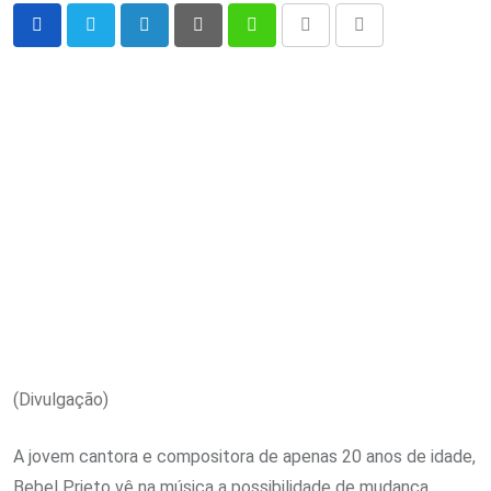
LinkedIn
Pinterest
Whatsapp
Print
Share
via
Email
(Divulgação)
A jovem cantora e compositora de apenas 20 anos de idade,
Bebel Prieto vê na música a possibilidade de mudança