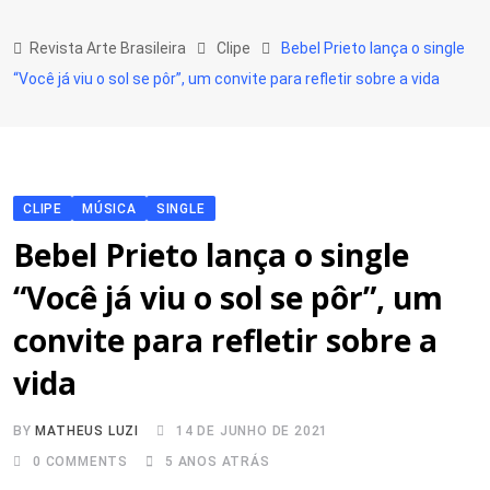
Skip
to
Revista Arte Brasileira
Clipe
Bebel Prieto lança o single
content
“Você já viu o sol se pôr”, um convite para refletir sobre a vida
CLIPE
MÚSICA
SINGLE
Bebel Prieto lança o single
“Você já viu o sol se pôr”, um
convite para refletir sobre a
vida
BY
MATHEUS LUZI
14 DE JUNHO DE 2021
0
COMMENTS
5 ANOS ATRÁS