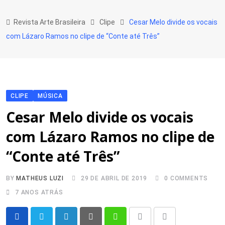
Skip
to
Revista Arte Brasileira
Clipe
Cesar Melo divide os vocais
content
com Lázaro Ramos no clipe de “Conte até Três”
CLIPE
MÚSICA
Cesar Melo divide os vocais
com Lázaro Ramos no clipe de
“Conte até Três”
BY
MATHEUS LUZI
29 DE ABRIL DE 2019
0
COMMENTS
7 ANOS ATRÁS
LinkedIn
Pinterest
Whatsapp
Print
Share