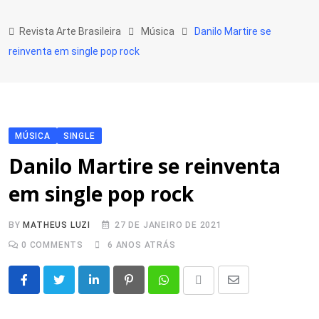
Skip
to
Revista Arte Brasileira
Música
Danilo Martire se
content
reinventa em single pop rock
MÚSICA
SINGLE
Danilo Martire se reinventa
em single pop rock
BY
MATHEUS LUZI
27 DE JANEIRO DE 2021
0
COMMENTS
6 ANOS ATRÁS
LinkedIn
Pinterest
Whatsapp
Share
Print
via