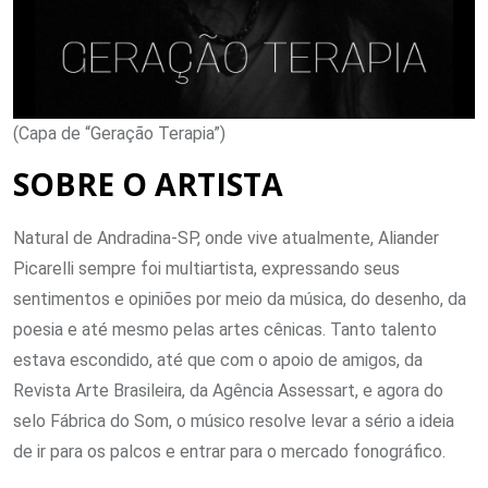
(Capa de “Geração Terapia”)
SOBRE O ARTISTA
Natural de Andradina-SP, onde vive atualmente, Aliander
Picarelli sempre foi multiartista, expressando seus
sentimentos e opiniões por meio da música, do desenho, da
poesia e até mesmo pelas artes cênicas. Tanto talento
estava escondido, até que com o apoio de amigos, da
Revista Arte Brasileira, da Agência Assessart, e agora do
selo Fábrica do Som, o músico resolve levar a sério a ideia
de ir para os palcos e entrar para o mercado fonográfico.