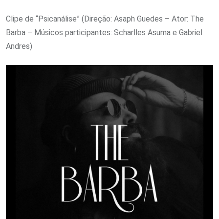
Clipe de “Psicanálise” (Direção: Asaph Guedes – Ator: The
Barba – Músicos participantes: Scharlles Asuma e Gabriel
Andres)