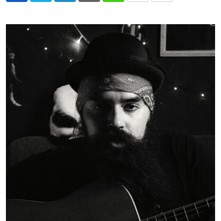
via
Email