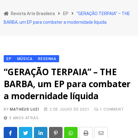
Skip
to
Revista Arte Brasileira
EP
“GERAÇÃO TERPAIA” – THE
content
BARBA, um EP para combater a modernidade líquida
EP
MÚSICA
RESENHA
“GERAÇÃO TERPAIA” – THE
BARBA, um EP para combater
a modernidade líquida
BY
MATHEUS LUZI
2 DE JULHO DE 2021
1
COMMENT
5 ANOS ATRÁS
LinkedIn
Pinterest
Whatsapp
Print
Share