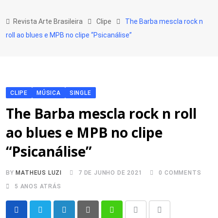
Skip
to
Revista Arte Brasileira
Clipe
The Barba mescla rock n
content
roll ao blues e MPB no clipe “Psicanálise”
CLIPE
MÚSICA
SINGLE
The Barba mescla rock n roll
ao blues e MPB no clipe
“Psicanálise”
BY
MATHEUS LUZI
7 DE JUNHO DE 2021
0
COMMENTS
5 ANOS ATRÁS
LinkedIn
Pinterest
Whatsapp
Print
Share