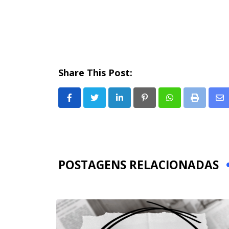
Share This Post:
LinkedIn
Pinterest
Whatsapp
Print
Sh
via
Em
POSTAGENS RELACIONADAS