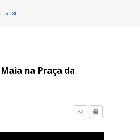
ia, em SP
Maia na Praça da
Share
Print
via
Email