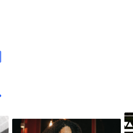
are
ail