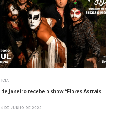
ÍCIA
COLUNA DO M
 de Janeiro recebe o show “Flores Astrais
Flores Astr
Molhados
14 DE JUNHO DE 2023
5 DE OUTU