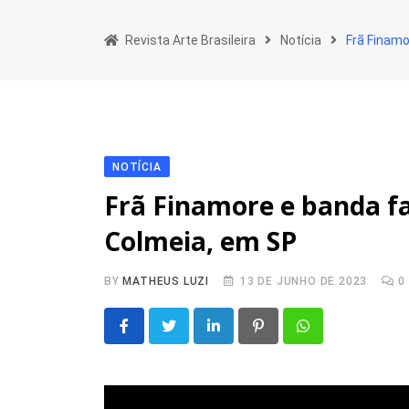
Skip
to
Revista Arte Brasileira
Notícia
Frã Finam
content
NOTÍCIA
Frã Finamore e banda f
Colmeia, em SP
BY
MATHEUS LUZI
13 DE JUNHO DE 2023
0
LinkedIn
Pinterest
Whatsapp