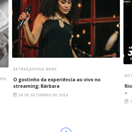
,
EXTRAS
GOOGLE NEWS
NOT
O gostinho da experiência ao vivo no
FIL
Rio
streaming; Bárbara
–
20 DE SETEMBRO DE 2024