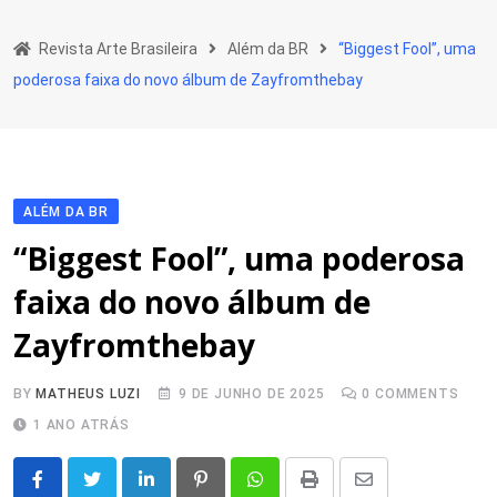
Skip
to
Revista Arte Brasileira
Além da BR
“Biggest Fool”, uma
content
poderosa faixa do novo álbum de Zayfromthebay
ALÉM DA BR
“Biggest Fool”, uma poderosa
faixa do novo álbum de
Zayfromthebay
BY
MATHEUS LUZI
9 DE JUNHO DE 2025
0
COMMENTS
1 ANO ATRÁS
LinkedIn
Pinterest
Whatsapp
Print
Share