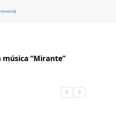
ntrevista]
a música “Mirante”
Share
Print
via
Email