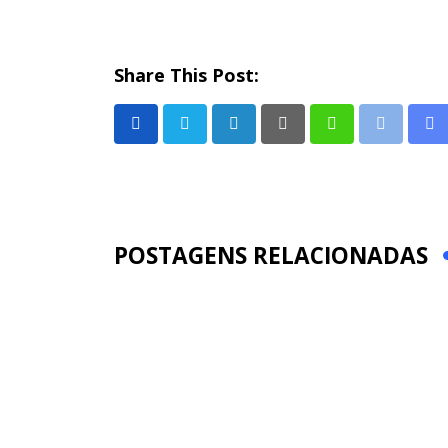
Share This Post:
LinkedIn
Pinterest
Whatsapp
Print
Sh
via
Em
POSTAGENS RELACIONADAS