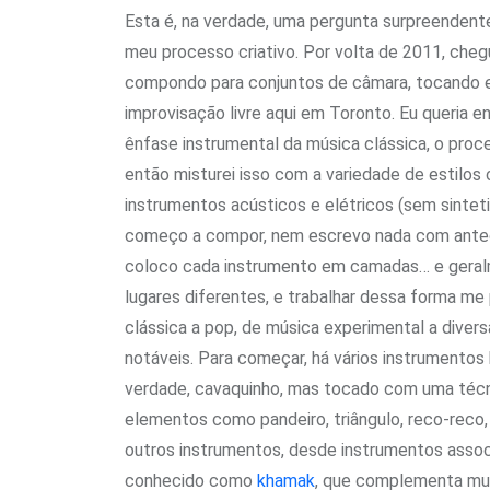
Esta é, na verdade, uma pergunta surpreendente
meu processo criativo. Por volta de 2011, ch
compondo para conjuntos de câmara, tocando em
improvisação livre aqui em Toronto. Eu queria 
ênfase instrumental da música clássica, o proc
então misturei isso com a variedade de estilos
instrumentos acústicos e elétricos (sem sinte
começo a compor, nem escrevo nada com antecedê
coloco cada instrumento em camadas… e gera
lugares diferentes, e trabalhar dessa forma me 
clássica a pop, de música experimental a diver
notáveis. Para começar, há vários instrumentos
verdade, cavaquinho, mas tocado com uma técn
elementos como pandeiro, triângulo, reco-reco
outros instrumentos, desde instrumentos assoc
conhecido como
khamak
, que complementa mui