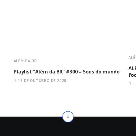
ALÉ
ALÉM DA BR
AL
Playlist “Além da BR” #300 – Sons do mundo
fo
13 DE OUTUBRO DE 2025
1