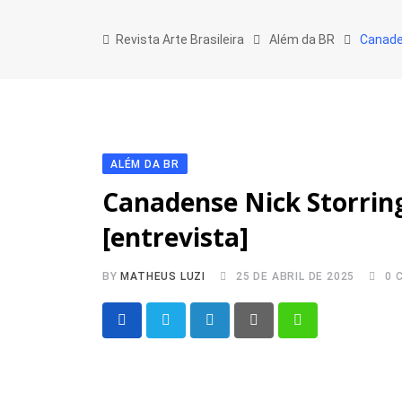
Skip
to
Revista Arte Brasileira
Além da BR
Canaden
content
ALÉM DA BR
Canadense Nick Storrin
[entrevista]
BY
MATHEUS LUZI
25 DE ABRIL DE 2025
0
C
LinkedIn
Pinterest
Whatsapp