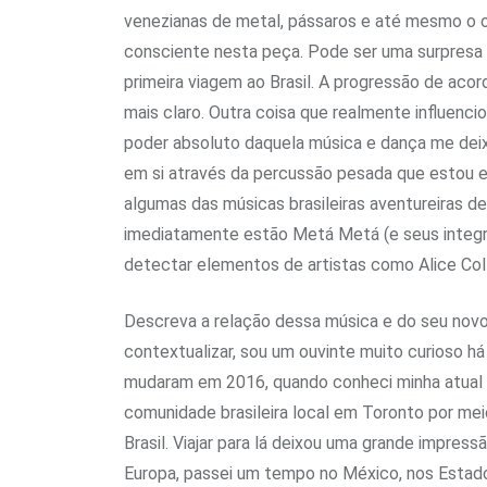
venezianas de metal, pássaros e até mesmo o oc
consciente nesta peça. Pode ser uma surpresa p
primeira viagem ao Brasil. A progressão de aco
mais claro. Outra coisa que realmente influenci
poder absoluto daquela música e dança me deix
em si através da percussão pesada que estou e
algumas das músicas brasileiras aventureiras
imediatamente estão Metá Metá (e seus integr
detectar elementos de artistas como Alice Col
Descreva a relação dessa música e do seu novo 
contextualizar, sou um ouvinte muito curioso h
mudaram em 2016, quando conheci minha atual e
comunidade brasileira local em Toronto por me
Brasil. Viajar para lá deixou uma grande impress
Europa, passei um tempo no México, nos Estado