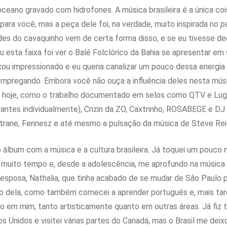
eano gravado com hidrofones. A música brasileira é a única coi
ara você, mas a peça dele foi, na verdade, muito inspirada no
p
rdes do cavaquinho vem de certa forma disso, e se eu tivesse d
ou esta faixa foi ver o Balé Folclórico da Bahia se apresentar 
ou impressionado e eu queria canalizar um pouco dessa energia
mpregando. Embora você não ouça a influência deles nesta músi
 de hoje, como o trabalho documentado em selos como QTV e Lu
antes individualmente), Crizin da ZO, Caxtrinho, ROSABEGE e 
trane, Fennesz e até mesmo a pulsação da música de Steve Rei
álbum com a música e a cultura brasileira. Já toquei um pouco n
á muito tempo e, desde a adolescência, me aprofundo na música 
sposa, Nathalia, que tinha acabado de se mudar de São Paulo p
io dela, como também comecei a aprender português e, mais tard
ão em mim, tanto artisticamente quanto em outras áreas. Já fiz t
s Unidos e visitei várias partes do Canadá, mas o Brasil me de