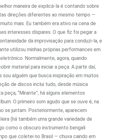
melhor maneira de explicá-la é contando sobre
itas direções diferentes ao mesmo tempo —
muito mais. Eu também era ativo na cena de
s interesses díspares. O que fiz foi pegar a
pontaneidade da improvisação para conduzi-la, e
ante utilizou minhas próprias performances em
eletrônico. Normalmente, agora, quando
material para iniciar a peça. A partir daí,
s sou alguém que busca inspiração em muitos
leção de discos inclui tudo, desde música
ta peça, “Mirante”, há alguns elementos
álbum. O primeiro som agudo que se ouve é, na
ho se juntam. Posteriormente, aparecem
ileira (há também uma grande variedade de
lgo como o obscuro instrumento bengali
mpo que coletei no Brasil — chuva caindo em