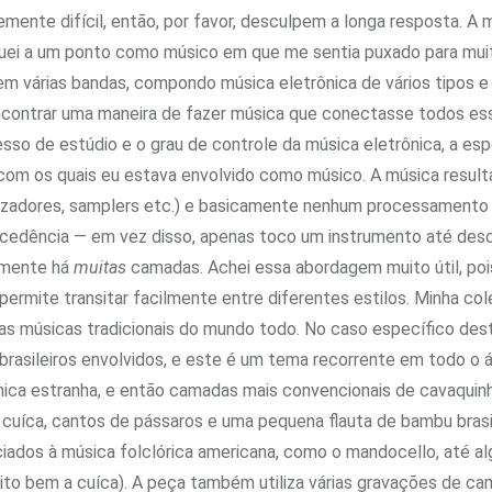
mente difícil, então, por favor, desculpem a longa resposta. A 
eguei a um ponto como músico em que me sentia puxado para mu
 várias bandas, compondo música eletrônica de vários tipos e 
encontrar uma maneira de fazer música que conectasse todos esse
esso de estúdio e o grau de controle da música eletrônica, a es
 com os quais eu estava envolvido como músico. A música result
tizadores, samplers etc.) e basicamente nenhum processamento 
ncia — em vez disso, apenas toco um instrumento até descobrir 
lmente há
muitas
camadas. Achei essa abordagem muito útil, poi
permite transitar facilmente entre diferentes estilos. Minha co
sas músicas tradicionais do mundo todo. No caso específico des
 brasileiros envolvidos, e este é um tema recorrente em todo o 
ica estranha, e então camadas mais convencionais de cavaquin
, cuíca, cantos de pássaros e uma pequena flauta de bambu bras
iados à música folclórica americana, como o mandocello, até a
to bem a cuíca). A peça também utiliza várias gravações de ca