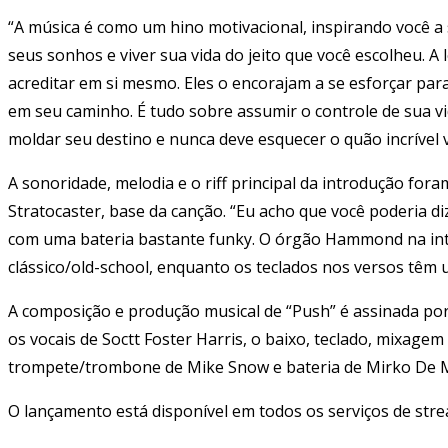
“A música é como um hino motivacional, inspirando você a s
seus sonhos e viver sua vida do jeito que você escolheu. A
acreditar em si mesmo. Eles o encorajam a se esforçar para
em seu caminho. É tudo sobre assumir o controle de sua v
moldar seu destino e nunca deve esquecer o quão incrível v
A sonoridade, melodia e o riff principal da introdução fo
Stratocaster, base da canção. “Eu acho que você poderia d
com uma bateria bastante funky. O órgão Hammond na int
clássico/old-school, enquanto os teclados nos versos têm 
A composição e produção musical de “Push” é assinada por 
os vocais de Soctt Foster Harris, o baixo, teclado, mixage
trompete/trombone de Mike Snow e bateria de Mirko De 
O lançamento está disponível em todos os serviços de str