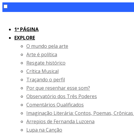
Skip
to
1ª PÁGINA
content
EXPLORE
O mundo pela arte
Arte é política
Resgate histórico
Crítica Musical
Traçando o perfil
Por que resenhar esse som?
Observatório dos Três Poderes
Comentários Qualificados
Imaginação Literária: Contos, Poemas, Crônicas
Arrepios de Fernanda Luzcena
Lupa na Canção