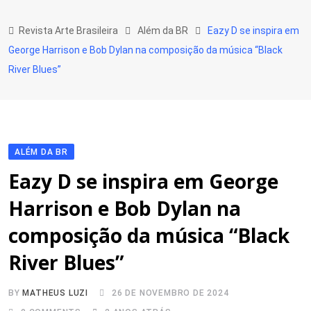
Skip
to
Revista Arte Brasileira
Além da BR
Eazy D se inspira em
content
George Harrison e Bob Dylan na composição da música “Black
River Blues”
ALÉM DA BR
Eazy D se inspira em George
Harrison e Bob Dylan na
composição da música “Black
River Blues”
BY
MATHEUS LUZI
26 DE NOVEMBRO DE 2024