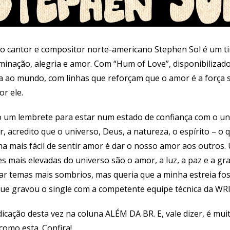
do cantor e compositor norte-americano Stephen Sol é um tir
inação, alegria e amor. Com “Hum of Love”, disponibilizad
rta ao mundo, com linhas que reforçam que o amor é a força
or ele.
o um lembrete para estar num estado de confiança com o un
 acredito que o universo, Deus, a natureza, o espírito – o 
a mais fácil de sentir amor é dar o nosso amor aos outros. 
s mais elevadas do universo são o amor, a luz, a paz e a g
ar temas mais sombrios, mas queria que a minha estreia fos
que gravou o single com a competente equipe técnica da W
dicação desta vez na coluna ALÉM DA BR. E, vale dizer, é mu
como esta. Confira!