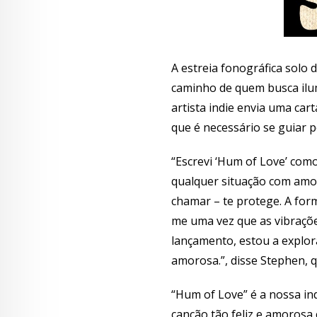
A estreia fonográfica solo 
caminho de quem busca ilum
artista indie envia uma ca
que é necessário se guiar p
“Escrevi ‘Hum of Love’ com
qualquer situação com amor,
chamar – te protege. A form
me uma vez que as vibraçõe
lançamento, estou a explor
amorosa.”, disse Stephen, 
“Hum of Love” é a nossa in
canção tão feliz e amorosa 