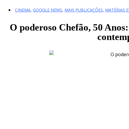
CINEMA
,
GOOGLE NEWS
,
MAIS PUBLICAÇÕES
,
MATÉRIAS E
O poderoso Chefão, 50 Anos
contem