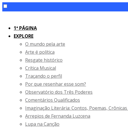
Skip
to
1ª PÁGINA
content
EXPLORE
O mundo pela arte
Arte é política
Resgate histórico
Crítica Musical
Traçando o perfil
Por que resenhar esse som?
Observatório dos Três Poderes
Comentários Qualificados
Imaginação Literária: Contos, Poemas, Crônicas
Arrepios de Fernanda Luzcena
Lupa na Canção