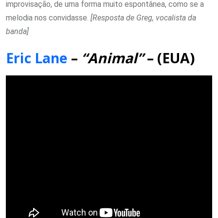
improvisação, de uma forma muito espontânea, como se a
melodia nos convidasse.
[Resposta de Greg, vocalista da
banda]
Eric Lane
–
“Animal”
– (EUA)