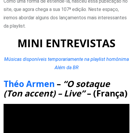
Como uma forma de estende-la, nasceu essa publicação no
site, que agora chega a sua 107ª edição. Neste espaço,
iremos abordar alguns dos lançamentos mais interessantes
da playlist.
MINI ENTREVISTAS
Músicas disponíveis temporariamente na playlist homônima
Além da BR
Théo Armen
–
“O sotaque
(Ton accent) – Live”
– (França)