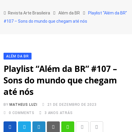
Skip
to
Revista Arte Brasileira
Além da BR
Playlist “Além da BR”
content
#107 – Sons do mundo que chegam até nós
ALÉM DA BR
Playlist “Além da BR” #107 –
Sons do mundo que chegam
até nós
BY
MATHEUS LUZI
21 DE DEZEMBRO DE 2023
0
COMMENTS
3 ANOS ATRÁS
LinkedIn
Pinterest
Whatsapp
Print
Share