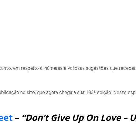
tanto, em respeito à inúmeras e valiosas sugestões que recebe
licação no site, que agora chega a sua 183ª edição. Neste es
Feet
–
“Don’t Give Up On Love – 