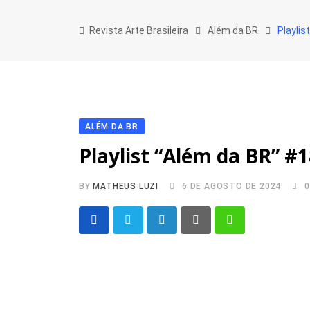
Skip
to
Revista Arte Brasileira
Além da BR
Playli
content
ALÉM DA BR
Playlist “Além da BR” 
BY
MATHEUS LUZI
6 DE AGOSTO DE 2024
LinkedIn
Pinterest
Whatsapp