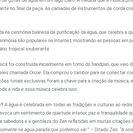
 de gotas de água em um lago claro. À medida que a música pro
ante no final da peça. As camadas de instrumentos de corda cr
da na cerimônia balinesa de purificação da água, que celebra a 
cerimônia são populares na Internet, mostrando as pessoas em 
rio tropical exuberante.
ica foi construída inicialmente em torno do handpan, que veio da
eles chamada Onzie. Ela comprou o tambor para se conectar com
ões tonais exclusivas foram a chave para a criação da música, 
da a vida e essa música celebra isso.
a?
A água é celebrada em todas as tradições e culturas ao redo
 evoca um sentimento de quietude interior, paz e tranquilidad
 sabedoria e a gentileza do Zen refletidas em muitas citações 
 somente na água parada que podemos ver.”
– Ditado Zen.
“A ond