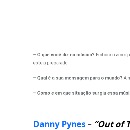
–
O que você diz na música?
Embora o amor po
esteja preparado.
–
Qual é a sua mensagem para o mundo?
A m
–
Como e em que situação surgiu essa mús
Danny Pynes
–
“Out of 