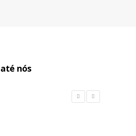
 até nós
Share
Print
via
Email