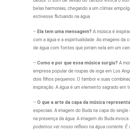
dedos. O som de flexão do tambor evoca o som
belas harmonias, chegando a um clímax empolg
estivesse flutuando na água.
–
Ela tem uma mensagem?
A música é inspira
com a água e a espiritualidade. As imagens da 
de água com fontes que jorram nela em um cená
–
Como e por que essa música surgiu?
A mús
empresa popular de roupas de ioga em Los Ang
dois filhos pequenos. O tambor e suas combinaç
inspiração. A água é um elemento sagrado em to
–
O que a arte da capa da música represent
especiais. A imagem do Buda na capa do single
na presença da água. A imagem do Buda invoca a
podemos ver nosso reflexo na água corrente. É