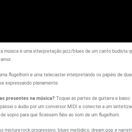
a música é uma interpretação jazz/blues de um canto budista q
 amor.
a flugelhorn e uma telecaster interpretando os papéis de dua
se expressando plenamente.
cas presentes na música?
Toquei as partes de guitarra e baixo.
, passei o áudio por um conversor MIDI e conectei a um sintetiz
de sopro para que ficassem fiéis ao som de um flugelhorn.
 mistura rock progressivo, blues melódico, dream pop e narrativa 