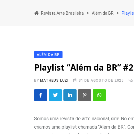
Skip
to
Revista Arte Brasileira
Além da BR
Playl
content
ALÉM DA BR
Playlist “Além da BR” 
BY
MATHEUS LUZI
31 DE AGOSTO DE 2025
LinkedIn
Pinterest
Whatsapp
Somos uma revista de arte nacional, sim! No en
criamos uma playlist chamada “Além da BR”. Co