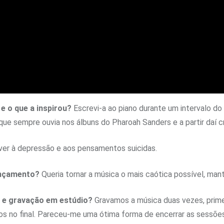
 o que a inspirou?
Escrevi-a ao piano durante um intervalo d
ue sempre ouvia nos álbuns do Pharoah Sanders e a partir daí cr
ver à depressão e aos pensamentos suicidas.
lançamento?
Queria tornar a música o mais caótica possível, ma
l e gravação em estúdio?
Gravamos a música duas vezes, primei
os no final. Pareceu-me uma ótima forma de encerrar as sessões