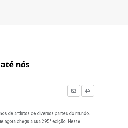
 até nós
Share
Print
via
Email
mos de artistas de diversas partes do mundo,
ue agora chega a sua 295ª edição. Neste