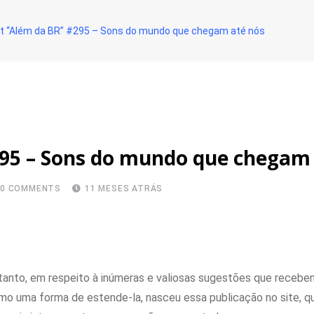
ist “Além da BR” #295 – Sons do mundo que chegam até nós
#295 – Sons do mundo que chegam
0
COMMENTS
11 MESES ATRÁS
tanto, em respeito à inúmeras e valiosas sugestões que recebe
mo uma forma de estende-la, nasceu essa publicação no site, q