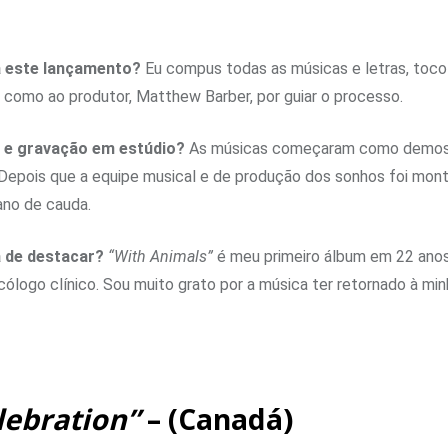
a este lançamento?
Eu compus todas as músicas e letras, toco
como ao produtor, Matthew Barber, por guiar o processo.
l e gravação em estúdio?
As músicas começaram como demos s
 Depois que a equipe musical e de produção dos sonhos foi mon
iano de cauda.
a de destacar?
“With Animals”
é meu primeiro álbum em 22 anos
cólogo clínico. Sou muito grato por a música ter retornado à mi
lebration”
– (Canadá)