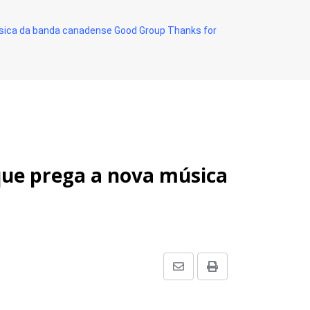
 música da banda canadense Good Group Thanks for
 que prega a nova música
Share
Print
via