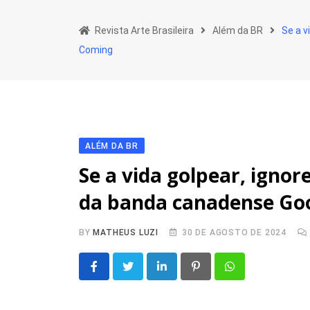
Skip
to
Revista Arte Brasileira
Além da BR
Se a v
content
Coming
ALÉM DA BR
Se a vida golpear, ignor
da banda canadense Go
BY
MATHEUS LUZI
30 DE AGOSTO DE 2024
LinkedIn
Pinterest
Whatsapp