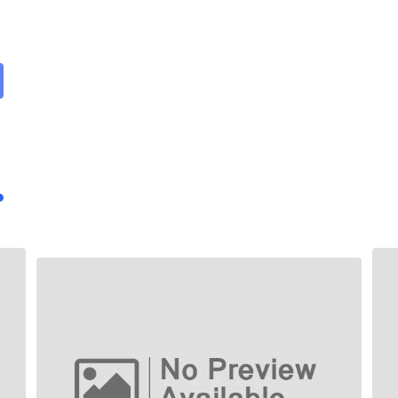
are
ail