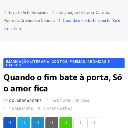
Skip
to
Revista Arte Brasileira
Imaginação Literária: Contos,
content
Poemas, Crônicas e Causos
Quando o fim bate à porta, Só o
amor fica
IMAGINAÇÃO LITERÁRIA: CONTOS, POEMAS, CRÔNICAS E
CAUSOS
Quando o fim bate à porta, Só
o amor fica
BY
COLABORADORES
16 DE ABRIL DE 2026
0
COMMENTS
4 MESES ATRÁS
LinkedIn
Pinterest
Whatsapp
Print
Share