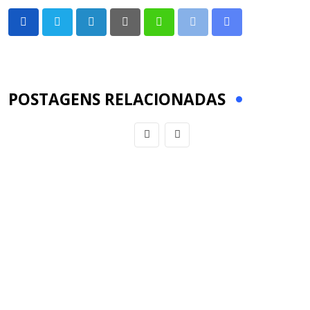
LinkedIn
Pinterest
Whatsapp
Print
Share
via
Email
POSTAGENS RELACIONADAS