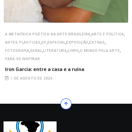
,
,
A METAFÍSICA POÉTICA NA ARTE BRASILEIRA
ARTE É POLÍTICA
,
,
,
,
,
ARTES PLÁSTICAS
EP
ESPECIAL
EXPOSIÇÃO
EXTRAS
,
,
,
,
,
FOTOGRAFIA
GERAL
LITERATURA
LIVRO
O MUNDO PELA ARTE
PARA SE INSPIRAR
Iron Garcia: entre a casa e a ruína
1 DE AGOSTO DE 2026