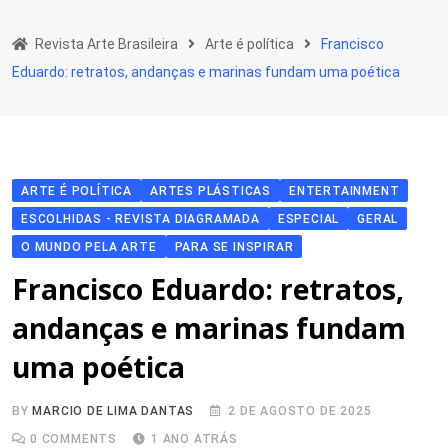
Skip
to
Revista Arte Brasileira
Arte é política
Francisco
content
Eduardo: retratos, andanças e marinas fundam uma poética
ARTE É POLÍTICA
ARTES PLÁSTICAS
ENTERTAINMENT
ESCOLHIDAS - REVISTA DIAGRAMADA
ESPECIAL
GERAL
O MUNDO PELA ARTE
PARA SE INSPIRAR
Francisco Eduardo: retratos,
andanças e marinas fundam
uma poética
BY
MARCIO DE LIMA DANTAS
2 DE AGOSTO DE 2025
0
COMMENTS
1 ANO ATRÁS