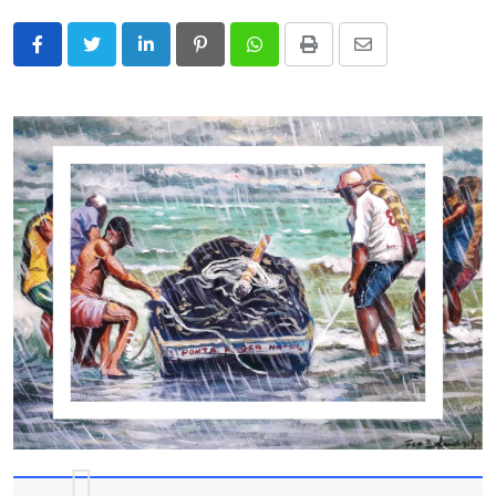
LinkedIn
Pinterest
Whatsapp
Print
Share
via
Email