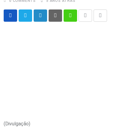
0
COMMENTS
5 ANOS ATRÁS
LinkedIn
Pinterest
Whatsapp
Print
Share
via
Email
(Divulgação)