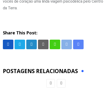
vocês de coração uma linda viagem psicodélica pelo Centro
da Terra.
Share This Post:
LinkedIn
Pinterest
Whatsapp
Print
Share
via
Email
POSTAGENS RELACIONADAS