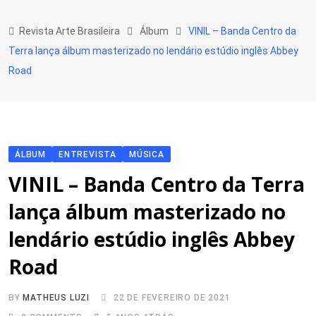
Skip
to
Revista Arte Brasileira
Álbum
VINIL – Banda Centro da
content
Terra lança álbum masterizado no lendário estúdio inglês Abbey
Road
ÁLBUM
ENTREVISTA
MÚSICA
VINIL – Banda Centro da Terra
lança álbum masterizado no
lendário estúdio inglês Abbey
Road
BY
MATHEUS LUZI
22 DE FEVEREIRO DE 2021