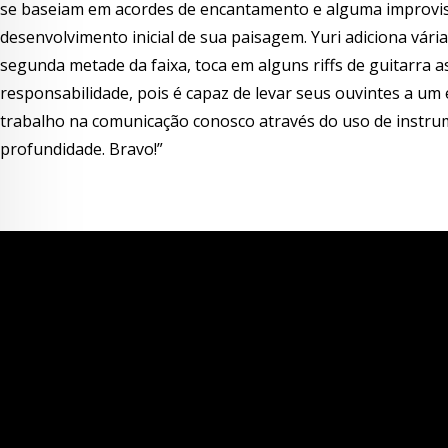
se baseiam em acordes de encantamento e alguma improvisa
desenvolvimento inicial de sua paisagem. Yuri adiciona vár
segunda metade da faixa, toca em alguns riffs de guitarra
responsabilidade, pois é capaz de levar seus ouvintes a um 
trabalho na comunicação conosco através do uso de instru
profundidade. Bravo!”