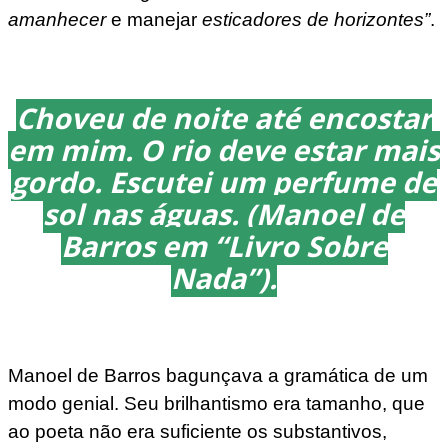
amanhecer
e manejar
esticadores de horizontes”
.
Choveu de noite até encostar
em mim. O rio deve estar mais
gordo. Escutei um perfume de
sol nas águas. (Manoel de
Barros em “Livro Sobre
Nada”).
Manoel de Barros bagunçava a gramática de um
modo genial. Seu brilhantismo era tamanho, que
ao poeta não era suficiente os substantivos,