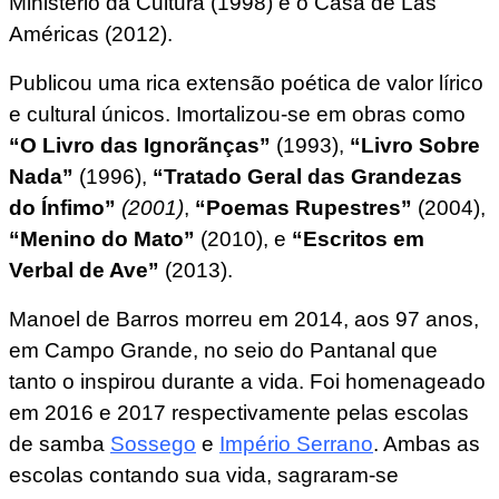
Ministério da Cultura (1998) e o Casa de Las
Américas (2012).
Publicou uma rica extensão poética de valor lírico
e cultural únicos. Imortalizou-se em obras como
“O Livro das Ignorãnças”
(1993),
“Livro Sobre
Nada”
(1996),
“Tratado Geral das Grandezas
do Ínfimo”
(2001)
,
“Poemas Rupestres”
(2004),
“Menino do Mato”
(2010), e
“Escritos em
Verbal de Ave”
(2013).
Manoel de Barros morreu em 2014, aos 97 anos,
em Campo Grande, no seio do Pantanal que
tanto o inspirou durante a vida. Foi homenageado
em 2016 e 2017 respectivamente pelas escolas
de samba
Sossego
e
Império Serrano
. Ambas as
escolas contando sua vida, sagraram-se