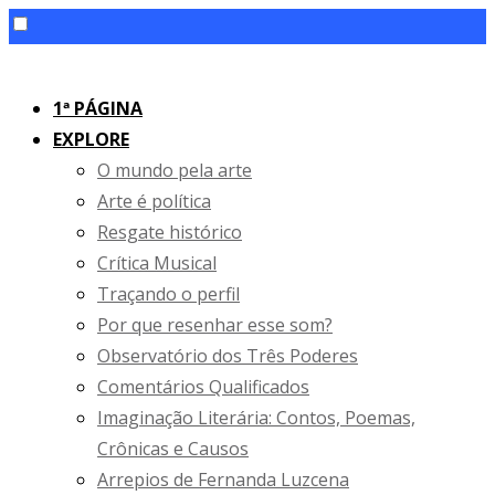
Skip
to
1ª PÁGINA
content
EXPLORE
O mundo pela arte
Arte é política
Resgate histórico
Crítica Musical
Traçando o perfil
Por que resenhar esse som?
Observatório dos Três Poderes
Comentários Qualificados
Imaginação Literária: Contos, Poemas,
Crônicas e Causos
Arrepios de Fernanda Luzcena