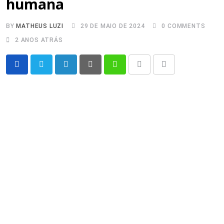
humana
BY
MATHEUS LUZI
29 DE MAIO DE 2024
0
COMMENTS
2 ANOS ATRÁS
LinkedIn
Pinterest
Whatsapp
Print
Share
via
Email