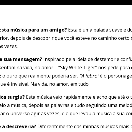
esta música para um amigo?
Esta é uma balada suave e d
erior, depois de descobrir que você esteve no caminho cert
s vezes.
 é a sua mensagem?
Inspirado pela ideia de destemor e conf
entam na vida, no amor – “Sky White Tiger” nos pede para c
 o ouro que realmente poderia ser.
“A febre”
é o personage
ue é invisível. Na vida, no amor, em tudo.
ica surgiu?
Esta música veio rapidamente e acho que até o
veio a música, depois as palavras e tudo seguindo uma melod
xar o universo agir às vezes, é o que levou a música à sua co
 a descreveria?
Diferentemente das minhas músicas mais el