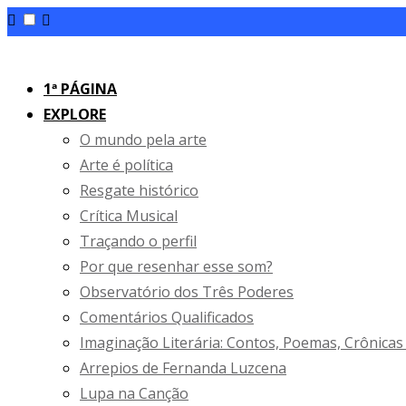
1ª PÁGINA
EXPLORE
O mundo pela arte
Arte é política
Resgate histórico
Crítica Musical
Traçando o perfil
Por que resenhar esse som?
Observatório dos Três Poderes
Comentários Qualificados
Imaginação Literária: Contos, Poemas, Crônicas
Arrepios de Fernanda Luzcena
Lupa na Canção