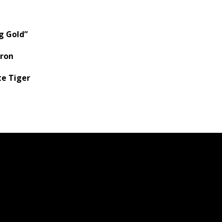
ng Gold”
dron
e Tiger