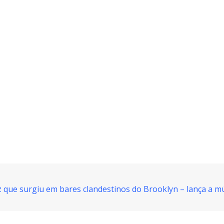
 que surgiu em bares clandestinos do Brooklyn – lança a músi