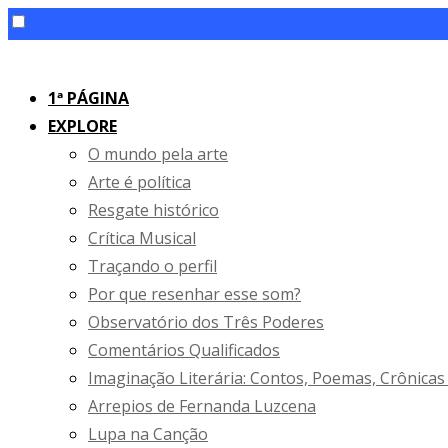
Skip
to
1ª PÁGINA
content
EXPLORE
O mundo pela arte
Arte é política
Resgate histórico
Crítica Musical
Traçando o perfil
Por que resenhar esse som?
Observatório dos Três Poderes
Comentários Qualificados
Imaginação Literária: Contos, Poemas, Crônicas
Arrepios de Fernanda Luzcena
Lupa na Canção