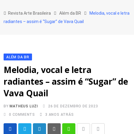
Skip
to
Revista Arte Brasileira
Além da BR
Melodia, vocal e letra
content
radiantes – assim é “Sugar” de Vava Quail
ALÉM DA BR
Melodia, vocal e letra
radiantes – assim é “Sugar” de
Vava Quail
BY
MATHEUS LUZI
26 DE DEZEMBRO DE 2023
0
COMMENTS
3 ANOS ATRÁS
LinkedIn
Pinterest
Whatsapp
Print
Share