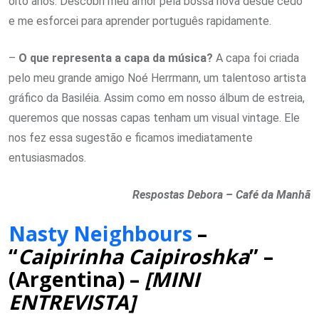
oito anos. Descobri meu amor pela bossa nova desde cedo
e me esforcei para aprender português rapidamente.
–
O que representa a capa da música?
A capa foi criada
pelo meu grande amigo Noé Herrmann, um talentoso artista
gráfico da Basiléia. Assim como em nosso álbum de estreia,
queremos que nossas capas tenham um visual vintage. Ele
nos fez essa sugestão e ficamos imediatamente
entusiasmados.
Respostas Debora – Café da Manhã
Nasty Neighbours
–
“
Caipirinha Caipiroshka
” –
(Argentina) –
[MINI
ENTREVISTA]