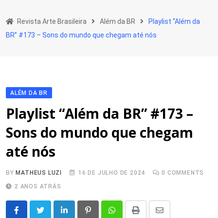
Skip
to
Revista Arte Brasileira
Além da BR
Playlist “Além da
content
BR” #173 – Sons do mundo que chegam até nós
ALÉM DA BR
Playlist “Além da BR” #173 –
Sons do mundo que chegam
até nós
BY
MATHEUS LUZI
16 DE JULHO DE 2024
0
COMMENTS
2 ANOS ATRÁS
LinkedIn
Pinterest
Whatsapp
Print
Share