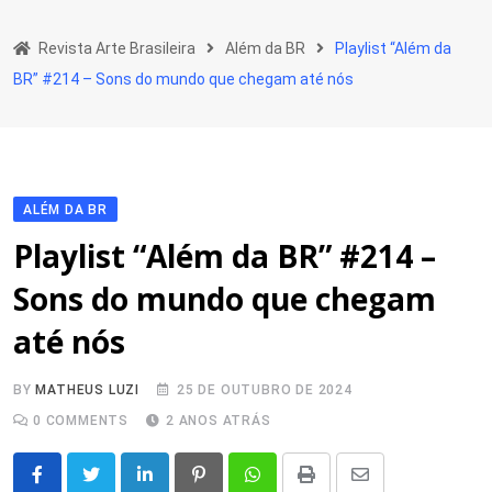
Skip
to
Revista Arte Brasileira
Além da BR
Playlist “Além da
content
BR” #214 – Sons do mundo que chegam até nós
ALÉM DA BR
Playlist “Além da BR” #214 –
Sons do mundo que chegam
até nós
BY
MATHEUS LUZI
25 DE OUTUBRO DE 2024
0
COMMENTS
2 ANOS ATRÁS
LinkedIn
Pinterest
Whatsapp
Print
Share