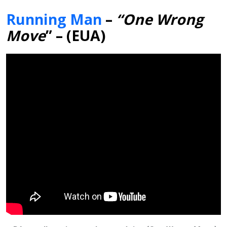
Running Man
–
“One Wrong
Move
” – (EUA)