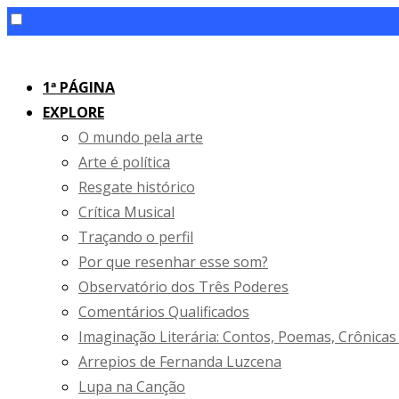
Skip
to
1ª PÁGINA
content
EXPLORE
O mundo pela arte
Arte é política
Resgate histórico
Crítica Musical
Traçando o perfil
Por que resenhar esse som?
Observatório dos Três Poderes
Comentários Qualificados
Imaginação Literária: Contos, Poemas, Crônicas
Arrepios de Fernanda Luzcena
Lupa na Canção