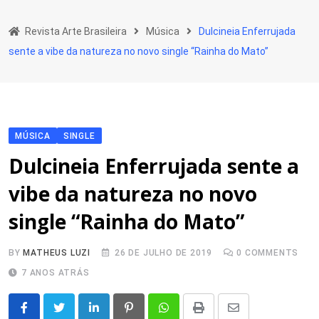
Skip
to
Revista Arte Brasileira
Música
Dulcineia Enferrujada
content
sente a vibe da natureza no novo single “Rainha do Mato”
MÚSICA
SINGLE
Dulcineia Enferrujada sente a
vibe da natureza no novo
single “Rainha do Mato”
BY
MATHEUS LUZI
26 DE JULHO DE 2019
0
COMMENTS
7 ANOS ATRÁS
LinkedIn
Pinterest
Whatsapp
Print
Share