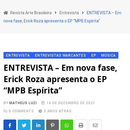
Skip
to
Revista Arte Brasileira
Entrevista
ENTREVISTA – Em
content
nova fase, Erick Roza apresenta o EP “MPB Espírita”
ENTREVISTA
ENTREVISTAS MARCANTES
EP
MÚSICA
ENTREVISTA – Em nova fase,
Erick Roza apresenta o EP
“MPB Espírita”
BY
MATHEUS LUZI
16 DE DEZEMBRO DE 2021
0
COMMENTS
5 ANOS ATRÁS
LinkedIn
Pinterest
Whatsapp
Print
Share