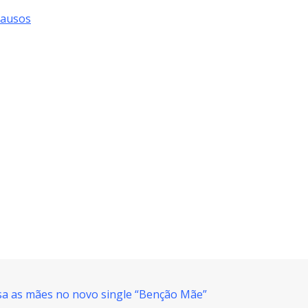
Causos
sa as mães no novo single “Benção Mãe”