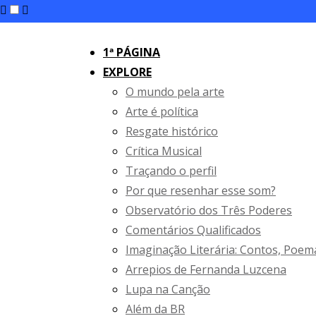
Skip
to
1ª PÁGINA
content
EXPLORE
O mundo pela arte
Arte é política
Resgate histórico
Crítica Musical
Traçando o perfil
Por que resenhar esse som?
Observatório dos Três Poderes
Comentários Qualificados
Imaginação Literária: Contos, Poem
Arrepios de Fernanda Luzcena
Lupa na Canção
Além da BR