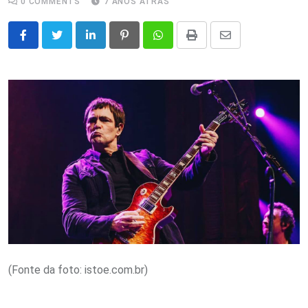
0
COMMENTS
7 ANOS ATRÁS
LinkedIn
Pinterest
Whatsapp
Print
Share
via
Email
(Fonte da foto: istoe.com.br)