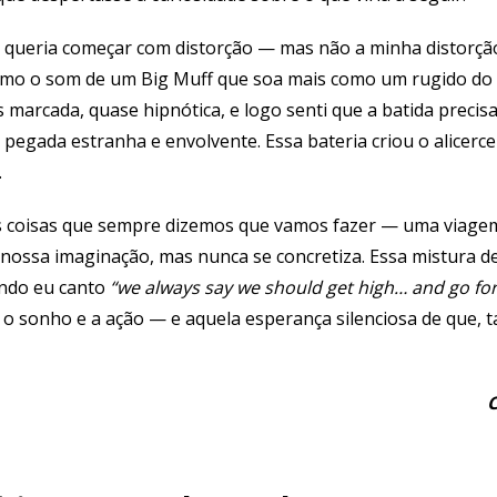
queria começar com distorção — mas não a minha distorção 
omo o som de um Big Muff que soa mais como um rugido do
marcada, quase hipnótica, e logo senti que a batida precis
pegada estranha e envolvente. Essa bateria criou o alicerce
.
las coisas que sempre dizemos que vamos fazer — uma viage
nossa imaginação, mas nunca se concretiza. Essa mistura de 
ando eu canto
“we always say we should get high… and go for
o sonho e a ação — e aquela esperança silenciosa de que, t
C