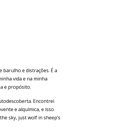
barulho e distrações. É a
minha vida e na minha
a e propósito.
utodescoberta. Encontrei
nte e alquímica, e isso
he sky, just wolf in sheep’s