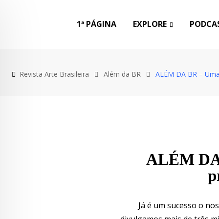
1ª PÁGINA
EXPLORE
PODCAS
Revista Arte Brasileira
Além da BR
ALÉM DA BR – Uma l
ALÉM DA B
p
Já é um sucesso o nos
divulgamos mais de três m