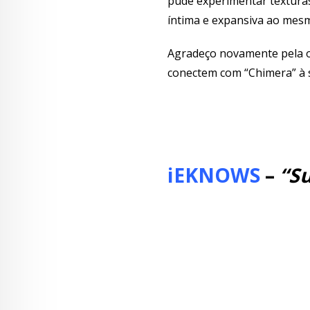
pude experimentar texturas
íntima e expansiva ao mes
Agradeço novamente pela op
conectem com “Chimera” à s
iEKNOWS
–
“S