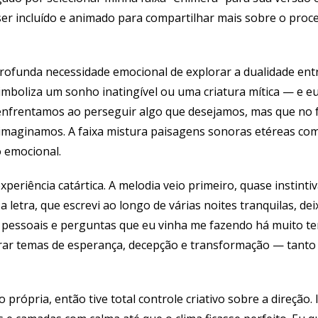
er incluído e animado para compartilhar mais sobre o proces
ofunda necessidade emocional de explorar a dualidade entre
imboliza um sonho inatingível ou uma criatura mítica — e eu 
s enfrentamos ao perseguir algo que desejamos, mas que n
 imaginamos. A faixa mistura paisagens sonoras etéreas co
 emocional.
xperiência catártica. A melodia veio primeiro, quase instin
a letra, que escrevi ao longo de várias noites tranquilas, de
pessoais e perguntas que eu vinha me fazendo há muito te
rar temas de esperança, decepção e transformação — tanto
o própria, então tive total controle criativo sobre a direção