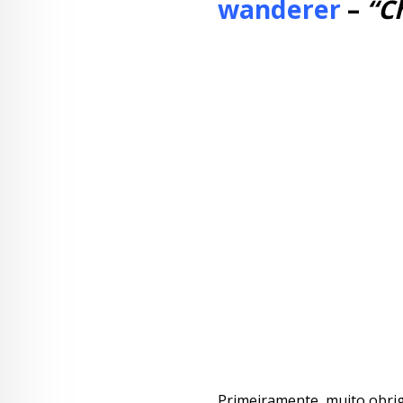
wanderer
–
“C
Primeiramente, muito obrig