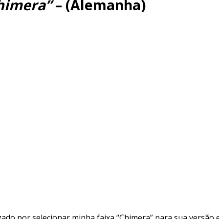
himera”
– (Alemanha)
ado por selecionar minha faixa “Chimera” para sua versão 