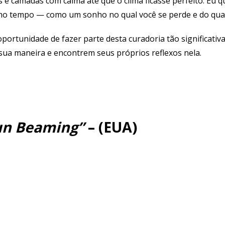
 e camadas com calma até que o clima ficasse perfeito. Eu q
mo tempo — como um sonho no qual você se perde e do qual 
ortunidade de fazer parte desta curadoria tão significativa
ua maneira e encontrem seus próprios reflexos nela.
un Beaming”
– (EUA)