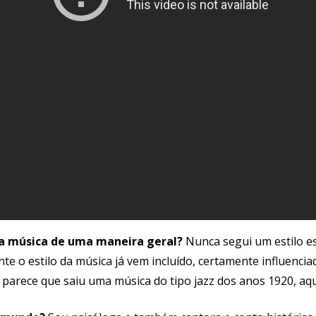
ta música de uma maneira geral?
Nunca segui um estilo es
te o estilo da música já vem incluído, certamente influenci
arece que saiu uma música do tipo jazz dos anos 1920, aque