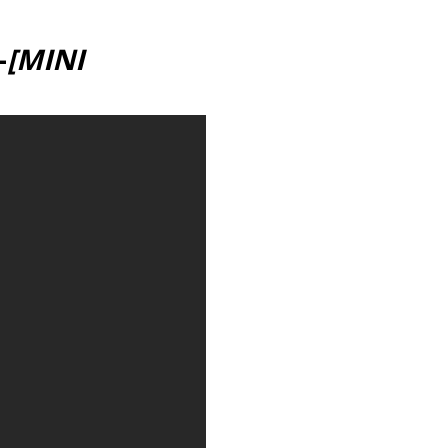
–
[MINI