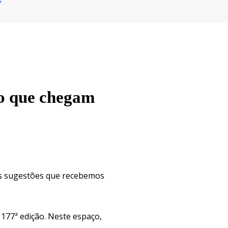
s
do que chegam
sas sugestões que recebemos
177ª edição. Neste espaço,