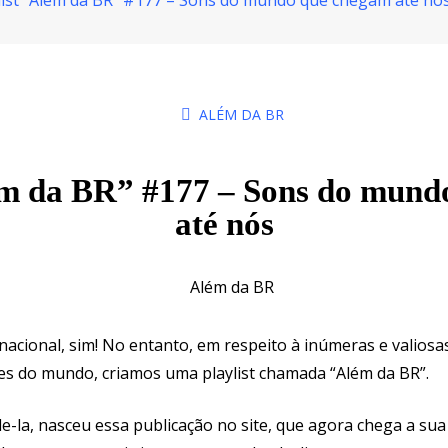
list “Além da BR” #177 – Sons do mundo que chegam até nó
ALÉM DA BR
ém da BR” #177 – Sons do mun
até nós
nacional, sim! No entanto, em respeito à inúmeras e valio
rtes do mundo, criamos uma playlist chamada “Além da BR”.
la, nasceu essa publicação no site, que agora chega a sua 