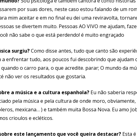
 mundo?
Sou psicóloga e também cantora e conto histórias
assarem por suas dores, neste caso estou falando de um r
 para mim aceitar e em no final eu dei uma reviravolta, torn
essoas se divertem muito. Pessoas AO VIVO me ajudam, faz
 você não sabe o que está perdendo! é muito engraçado
sica surgiu?
Como disse antes, tudo que canto são experiên
 a enfrentar tudo, aos poucos fui descobrindo que ajudam 
quando o carro para, o que acredite. parar; O mundo da músi
té não ver os resultados que gostaria.
obre a música e a cultura espanhola?
Eu não saberia resp
iado pela música e pela cultura de onde moro, obviamente,
boleros, mexicana… ) e também muita Bossa Nova. Eu amo Job
os crioulos e ecléticos.
sobre este lançamento que você queira destacar?
Esta é