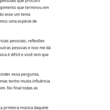
 pessoais que procuro
ompimento que terminou em
ando esse um tema
emos uma espécie de
cias pessoais, reflexões
outras pessoas e isso me dá
ca é difícil e você tem que
onder essa pergunta,
 mas tenho muita influência
im. No final todas as
 a primeira música daquele