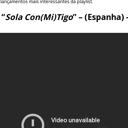
lançamentos mais interessantes da playlist.
 “
Sola Con(Mi)Tigo
” – (Espanha) 