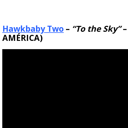
Hawkbaby Two
–
“To the Sky”
–
AMÉRICA)