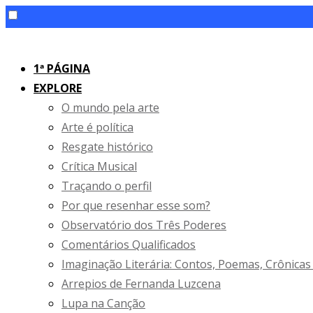
Skip
to
1ª PÁGINA
content
EXPLORE
O mundo pela arte
Arte é política
Resgate histórico
Crítica Musical
Traçando o perfil
Por que resenhar esse som?
Observatório dos Três Poderes
Comentários Qualificados
Imaginação Literária: Contos, Poemas, Crônicas
Arrepios de Fernanda Luzcena
Lupa na Canção