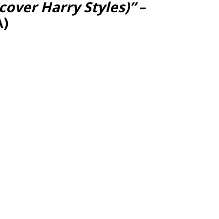
(cover Harry Styles)”
–
A)