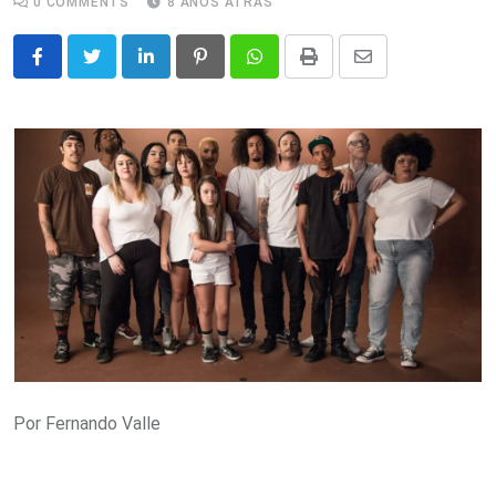
0
COMMENTS
8 ANOS ATRÁS
LinkedIn
Pinterest
Whatsapp
Print
Share
via
Email
Por Fernando Valle