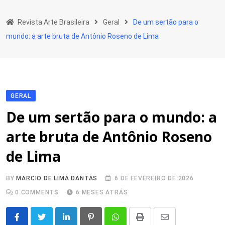
Skip
to
Revista Arte Brasileira
Geral
De um sertão para o
content
mundo: a arte bruta de Antônio Roseno de Lima
GERAL
De um sertão para o mundo: a
arte bruta de Antônio Roseno
de Lima
BY
MARCIO DE LIMA DANTAS
6 DE FEVEREIRO DE 2026
0
COMMENTS
6 MESES ATRÁS
LinkedIn
Pinterest
Whatsapp
Print
Share