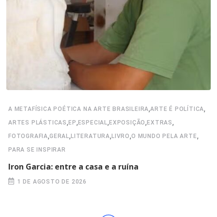
,
,
A METAFÍSICA POÉTICA NA ARTE BRASILEIRA
ARTE É POLÍTICA
,
,
,
,
,
ARTES PLÁSTICAS
EP
ESPECIAL
EXPOSIÇÃO
EXTRAS
,
,
,
,
,
FOTOGRAFIA
GERAL
LITERATURA
LIVRO
O MUNDO PELA ARTE
PARA SE INSPIRAR
Iron Garcia: entre a casa e a ruína
1 DE AGOSTO DE 2026