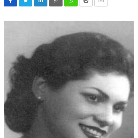
LinkedIn
Pinterest
Whatsapp
Print
Share
via
Email