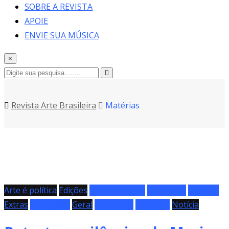
SOBRE A REVISTA
APOIE
ENVIE SUA MÚSICA
×
Revista Arte Brasileira
Matérias
Arte é política
Edições
Entertainment
Entrevista
Especial
Extras
Fotografia
Geral
Literatura
Matérias
Notícia