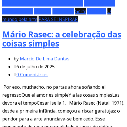
A Metafísica Poética na Arte Brasileira
Artes Plásticas
Entertainment
Especial
Exposição
Geral
Matérias
O
mundo pela arte
PARA SE INSPIRAR
Mário Rasec: a celebração das
coisas simples
by
Marcio De Lima Dantas
6 de julho de 2025
0
Comentários
Por eso, muchacho, no partas ahora soñando el
regressoQue el amor es simpleY a las cosas simplesLas
devora el tempoCesar Isella 1. Mário Rasec (Natal, 1971),
desde a primeira infância, começou a riscar garatujas; o
pendor para a arte anunciava-se bem cedo. Esse
movimento de uma personalidade é capaz de definir