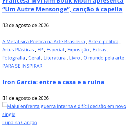
Francesa Myriam Bouk Moun apresenta
“Um Autre Mensonge”, canção à capella
3 de agosto de 2026
A Metafísica Poética na Arte Brasileira
,
Arte é política
,
Artes Plásticas
,
EP
,
Especial
,
Exposição
,
Extras
,
Fotografia
,
Geral
,
Literatura
,
Livro
,
O mundo pela arte
,
PARA SE INSPIRAR
Iron Garcia: entre a casa e a ruína
1 de agosto de 2026
Lupa na Canção