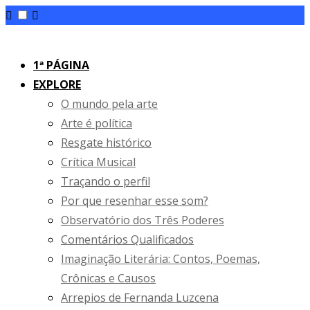
Skip
to
1ª PÁGINA
content
EXPLORE
O mundo pela arte
Arte é política
Resgate histórico
Crítica Musical
Traçando o perfil
Por que resenhar esse som?
Observatório dos Três Poderes
Comentários Qualificados
Imaginação Literária: Contos, Poemas,
Crônicas e Causos
Arrepios de Fernanda Luzcena