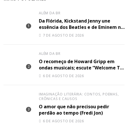
ALÉM DA BR
Da Flórida, Kickstand Jenny une
essência dos Beatles e de Eminem na
canção “Lose Together”
7 DE AGOSTO DE 2026
ALÉM DA BR
O recomeço de Howard Gripp em
ondas musicais; escute “Welcome To
Your Life”
6 DE AGOSTO DE 2026
IMAGINAÇÃO LITERÁRIA: CONTOS, POEMAS,
CRÔNICAS E CAUSOS
O amor que não precisou pedir
perdão ao tempo (Fredi Jon)
6 DE AGOSTO DE 2026