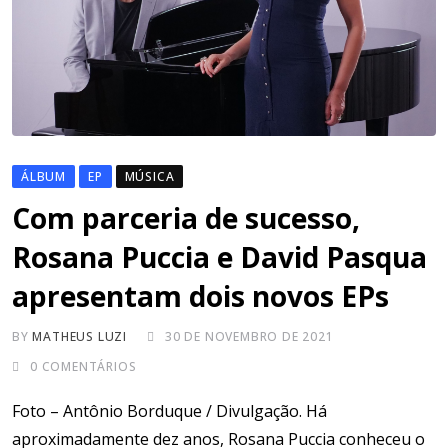
ÁLBUM
EP
MÚSICA
Com parceria de sucesso,
Rosana Puccia e David Pasqua
apresentam dois novos EPs
BY
MATHEUS LUZI
30 DE NOVEMBRO DE 2021
0
COMENTÁRIOS
Foto – Antônio Borduque / Divulgação. Há
aproximadamente dez anos, Rosana Puccia conheceu o