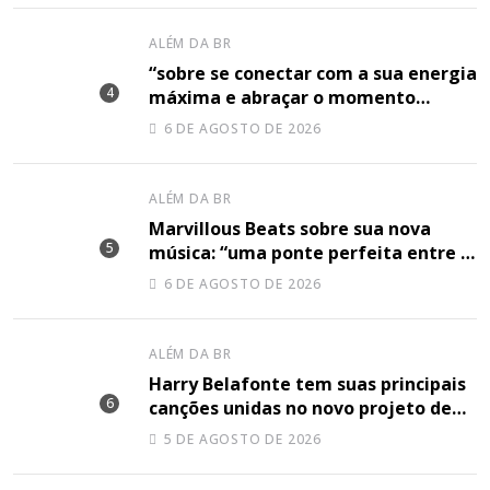
ALÉM DA BR
“sobre se conectar com a sua energia
máxima e abraçar o momento
plenamente”, disse Shery M sobre
6 DE AGOSTO DE 2026
sua nova música
ALÉM DA BR
Marvillous Beats sobre sua nova
música: “uma ponte perfeita entre o
hip-hop underground e a elegância
6 DE AGOSTO DE 2026
do arranjo clássico”
ALÉM DA BR
Harry Belafonte tem suas principais
canções unidas no novo projeto de
Sir
5 DE AGOSTO DE 2026