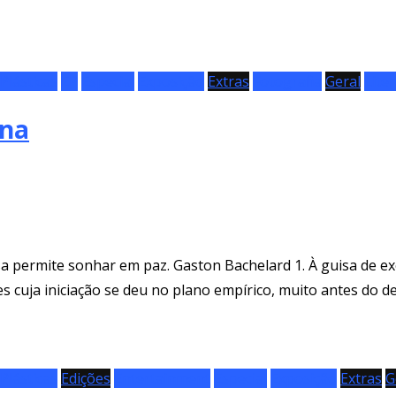
Plásticas
EP
Especial
Exposição
Extras
Fotografia
Geral
Lite
ína
 permite sonhar em paz. Gaston Bachelard 1. À guisa de exórd
s cuja iniciação se deu no plano empírico, muito antes do de
Plásticas
Edições
Entertainment
Especial
Exposição
Extras
G