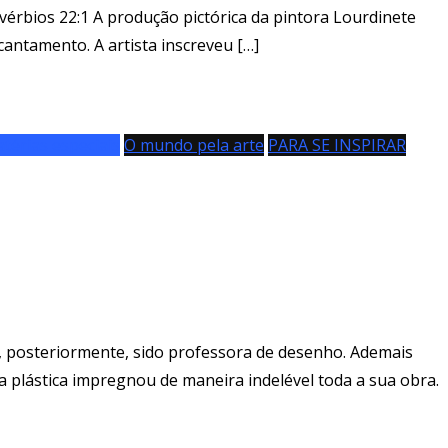
vérbios 22:1 A produção pictórica da pintora Lourdinete
antamento. A artista inscreveu […]
térias especiais
O mundo pela arte
PARA SE INSPIRAR
, posteriormente, sido professora de desenho. Ademais
sta plástica impregnou de maneira indelével toda a sua obra.