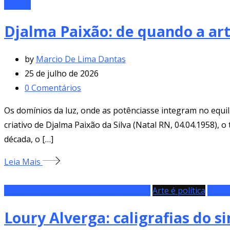
Teatro
Djalma Paixão: de quando a ar
by
Marcio De Lima Dantas
25 de julho de 2026
0
Comentários
Os domínios da luz, onde as potênciasse integram no equil
criativo de Djalma Paixão da Silva (Natal RN, 04.04.1958),
década, o […]
Leia Mais
A Metafísica Poética na Arte Brasileira
Arte é política
Espec
Loury Alverga: caligrafias do si