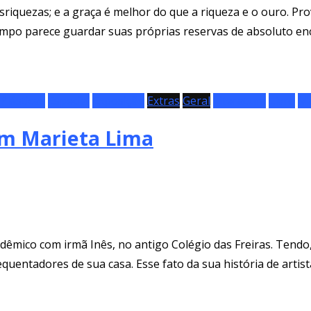
iquezas; e a graça é melhor do que a riqueza e o ouro. Pro
empo parece guardar suas próprias reservas de absoluto enc
Plásticas
Especial
Exposição
Extras
Geral
Literatura
Livro
Ma
m Marieta Lima
êmico com irmã Inês, no antigo Colégio das Freiras. Tendo
requentadores de sua casa. Esse fato da sua história de arti