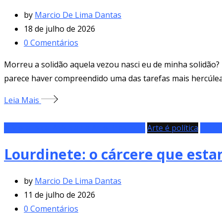
by
Marcio De Lima Dantas
18 de julho de 2026
0
Comentários
Morreu a solidão aquela vezou nasci eu de minha solidão? 
parece haver compreendido uma das tarefas mais hercúleas 
Leia Mais
A Metafísica Poética na Arte Brasileira
Arte é política
Enter
Lourdinete: o cárcere que est
by
Marcio De Lima Dantas
11 de julho de 2026
0
Comentários