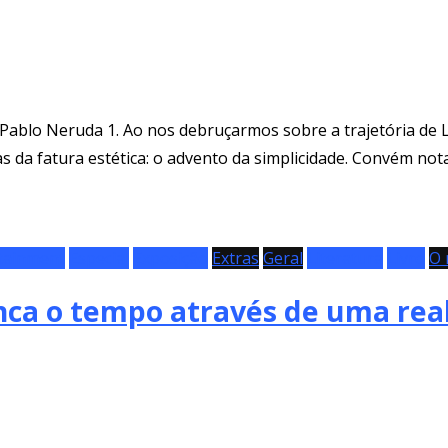
Pablo Neruda 1. Ao nos debruçarmos sobre a trajetória de Lo
da fatura estética: o advento da simplicidade. Convém nota
tainment
Especial
Exposição
Extras
Geral
Literatura
Livro
O 
anca o tempo através de uma rea