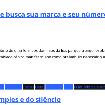
te busca sua marca e seu númer
íbrio de uma formaos domínios da luz, parque tranquilosobre
 o tablado cênico manifestou-se como preâmbulo necessário a
ial
Exposição
Extras
Geral
Literatura
Livro
O mundo pela art
mples e do silêncio