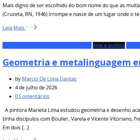
Mais digno de ser escolhido éo bom nome do que as muitasr
(Cruzeta, RN, 1946) irrompe e nasce de um lugar onde o t
Leia Mais
A Metafísica Poética na Arte Brasileira
Arte é política
Artes 
Geometria e metalinguagem e
by
Marcio De Lima Dantas
4 de julho de 2026
0
Comentários
A pintora Marieta Lima estudou geometria e desenho acad
tinha discípulos com Boulier, Varela e Vicente Vitoriano, f
Em dois […]