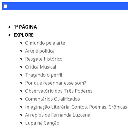
Skip
to
1ª PÁGINA
content
EXPLORE
O mundo pela arte
Arte é política
Resgate histórico
Crítica Musical
Traçando o perfil
Por que resenhar esse som?
Observatório dos Três Poderes
Comentários Qualificados
Imaginação Literária: Contos, Poemas, Crônicas
Arrepios de Fernanda Luzcena
Lupa na Canção