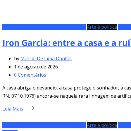
A Metafísica Poética na Arte Brasileira
Arte é política
Artes 
Iron Garcia: entre a casa e a ru
by
Marcio De Lima Dantas
1 de agosto de 2026
0
Comentários
A casa abriga o devaneio, a casa protege o sonhador, a casa
RN, 07.10.1976) ancora-se naquela rara linhagem de artífice
Leia Mais
A Metafísica Poética na Arte Brasileira
Arte é política
Artes 