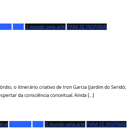
ratura
Livro
O mundo pela arte
PARA SE INSPIRAR
io, o itinerário criativo de Iron Garcia (Jardim do Seridó,
spertar da consciência conceitual. Ainda […]
eral
Literatura
Livro
O mundo pela arte
PARA SE INSPIRAR