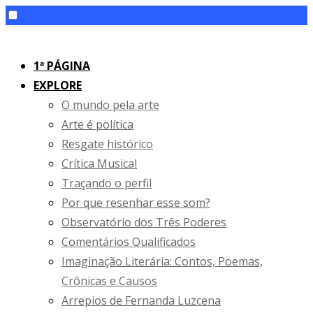
Skip
to
1ª PÁGINA
content
EXPLORE
O mundo pela arte
Arte é política
Resgate histórico
Crítica Musical
Traçando o perfil
Por que resenhar esse som?
Observatório dos Três Poderes
Comentários Qualificados
Imaginação Literária: Contos, Poemas,
Crônicas e Causos
Arrepios de Fernanda Luzcena