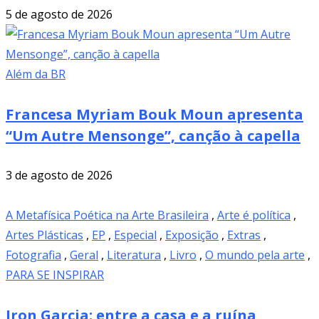
5 de agosto de 2026
Além da BR
Francesa Myriam Bouk Moun apresenta
“Um Autre Mensonge”, canção à capella
3 de agosto de 2026
A Metafísica Poética na Arte Brasileira
,
Arte é política
,
Artes Plásticas
,
EP
,
Especial
,
Exposição
,
Extras
,
Fotografia
,
Geral
,
Literatura
,
Livro
,
O mundo pela arte
,
PARA SE INSPIRAR
Iron Garcia: entre a casa e a ruína