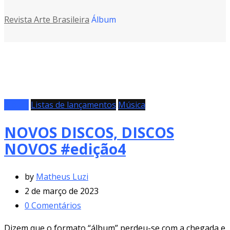
Revista Arte Brasileira
Álbum
Álbum
Listas de lançamentos
Música
NOVOS DISCOS, DISCOS
NOVOS #edição4
by
Matheus Luzi
2 de março de 2023
0
Comentários
Dizem que o formato “álbum” perdeu-se com a chegada e