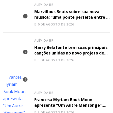
ALÉM DA BR
Marvillous Beats sobre sua nova
música: “uma ponte perfeita entre o
hip-hop underground e a elegância
6 DE AGOSTO DE 2026
do arranjo clássico”
ALÉM DA BR
Harry Belafonte tem suas principais
canções unidas no novo projeto de
Sir
5 DE AGOSTO DE 2026
ALÉM DA BR
Francesa Myriam Bouk Moun
apresenta “Um Autre Mensonge”,
canção à capella
3 DE AGOSTO DE 2026