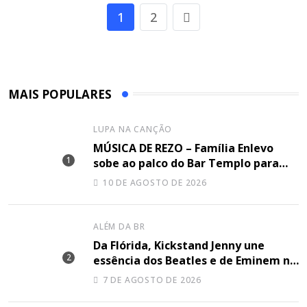
1
2
MAIS POPULARES
LUPA NA CANÇÃO
MÚSICA DE REZO – Família Enlevo
sobe ao palco do Bar Templo para
apresentar sua arte e seu novo
10 DE AGOSTO DE 2026
lançamento, o single “Tudo Vai
Passar”
ALÉM DA BR
Da Flórida, Kickstand Jenny une
essência dos Beatles e de Eminem na
canção “Lose Together”
7 DE AGOSTO DE 2026