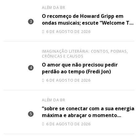
ALÉM DA BR
O recomeço de Howard Gripp em
ondas musicais; escute “Welcome To
Your Life”
6 DE AGOSTO DE 2026
IMAGINAÇÃO LITERÁRIA: CONTOS, POEMAS,
CRÔNICAS E CAUSOS
O amor que não precisou pedir
perdão ao tempo (Fredi Jon)
6 DE AGOSTO DE 2026
ALÉM DA BR
“sobre se conectar com a sua energia
máxima e abraçar o momento
plenamente”, disse Shery M sobre
6 DE AGOSTO DE 2026
sua nova música